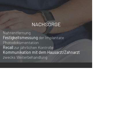
NACHSORGE
Nahtentfernung
Festigkeitsmessung
der Implantate
Photodokumentation
Recall
zur jährlichen Kontrolle
Kommunikation mit dem Hausarzt/Zahnarzt
zwecks Weiterbehandlung
Wie läuft es bei uns ab?
1
Kennenlernen
Wir lernen uns kennen und
sprechen über die