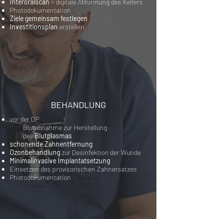
Interoralscan
= digitale Abformung des Kiefers
Photodokumentation
Ziele gemeinsam festlegen
Investitionsplan
erstellen
BEHANDLUNG
vor der OP
Blutabnahme zur Herstellung
des
Blutplasmas
schonende Zahnentfernung
Ozonbehandlung
zur Desinfektion der Wunde
Minimalinvasive Implantatsetzung
Einsetzen des provisorischen Zahnersatzes
Photodokumentation