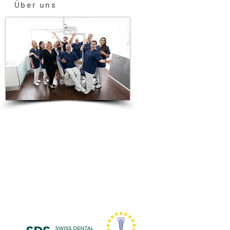
Über uns
Wir sind in Köln Deutz ansässig und seit
20 Jahren implantologisch tätig. Unsere
Kernkompetenz liegt in der ästhetischen
Implantologie. Zudem sind wir ein
zertifizierter Anwender/User von
Keramikimplantaten
. Auf dem Gebiet der
biologischen Zahnheilkunde sind wir
Spezialisten und Herr Ates fungiert
ebenfalls als Referent.
Wir haben bisher
über 30.000 Patienten behandelt und
über 10.000 Implantate gesetzt.