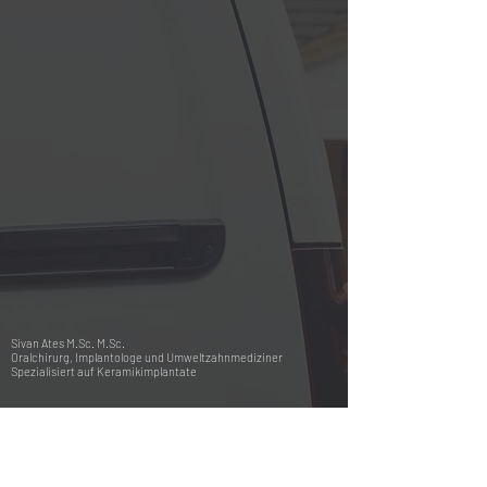
Sivan Ates M.Sc. M.Sc.
Oralchirurg, Implantologe und Umweltzahnmediziner
Spezialisiert auf Keramikimplantate
Fachzahnarztpraxis für Oralchirurgie Sivan Ates M.Sc. M.Sc.
Gotenring 1, 50679 Köln
mail:
info@praxisates.de
telefon: +
49 (0) 221 81 21 05